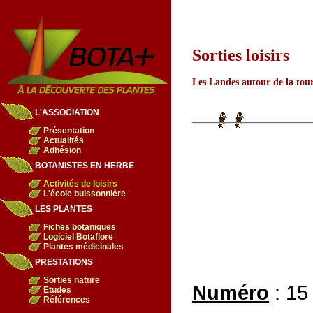
Sorties loisirs
Les Landes autour de la tou
L'ASSOCIATION
Présentation
Actualités
Adhésion
BOTANISTES EN HERBE
Activités de loisirs
L'école buissonnière
LES PLANTES
Fiches botaniques
Logiciel Botaflore
Plantes médicinales
PRESTATIONS
Sorties nature
Numéro
:
15
Etudes
Références