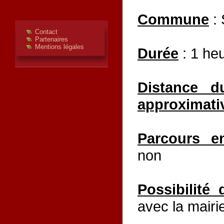
Commune
:
Contact
Partenaires
Mentions légales
Durée
:
1 he
Distance d
approximati
Parcours e
non
Possibilité 
avec la mairi