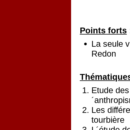
Points forts
La seule v
Redon
Thématiques
Etude des 
´anthropis
Les différ
tourbière
L´étude d